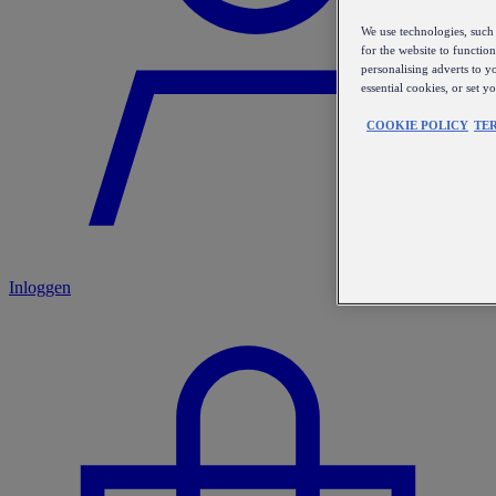
We use technologies, such 
for the website to functio
personalising adverts to y
essential cookies, or set 
COOKIE POLICY
TE
Inloggen