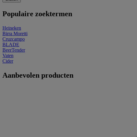
Populaire zoektermen
Heineken
Birra Moretti
Cruzcampo
BLADE
BeerTender
Vaten
Cider
Aanbevolen producten