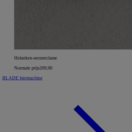
Heineken-neonreclame
Normale prijs
209,90
BLADE biermachine