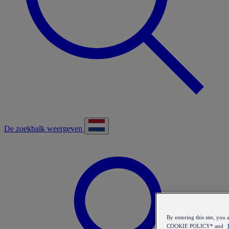
De zoekbalk weergeven
By entering this site, y
COOKIE POLICY* and