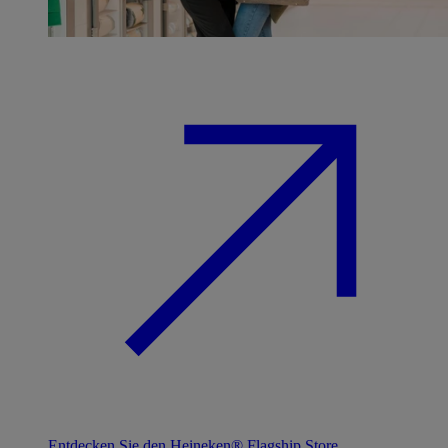
Entdecken Sie den Heineken® Flagship Store