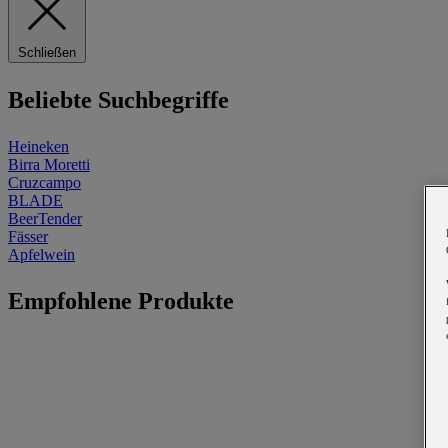
Schließen
Beliebte Suchbegriffe
Heineken
Birra Moretti
Cruzcampo
BLADE
BeerTender
Fässer
Apfelwein
Empfohlene Produkte