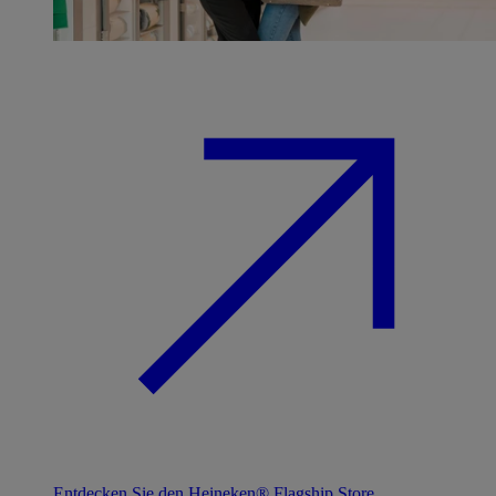
Entdecken Sie den Heineken® Flagship Store