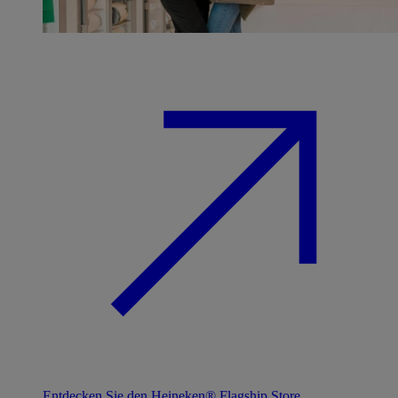
Entdecken Sie den Heineken® Flagship Store