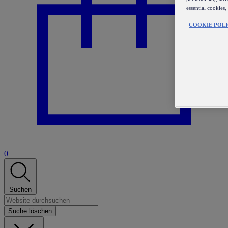
essential cookies
COOKIE POL
0
Suchen
Suche löschen