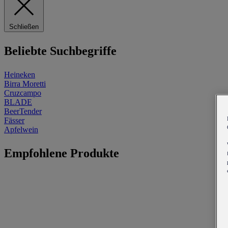
Schließen
Beliebte Suchbegriffe
Heineken
Birra Moretti
Cruzcampo
BLADE
BeerTender
Fässer
Apfelwein
Empfohlene Produkte