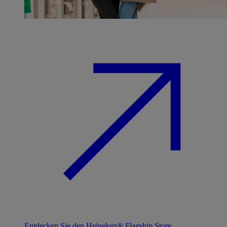
Entdecken Sie den Heineken® Flagship Store