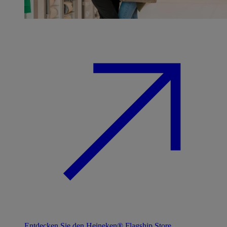
Entdecken Sie den Heineken® Flagship Store