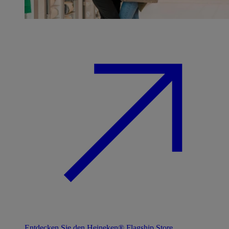
Entdecken Sie den Heineken® Flagship Store