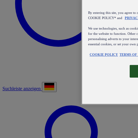
By entering this site, you agree
COOKIE POLICY* and
PRIVAC
We use technologies, such as cookie
for the website to function. Other 
personalising adverts to your inter
essential cookies, or set your own 
COOKIE POLICY
TERMS OF
Suchleiste anzeigen