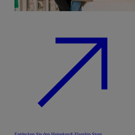
Entdecken Sie den Heineken® Flagship Store