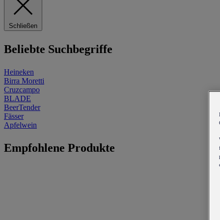
Schließen
Beliebte Suchbegriffe
Heineken
Birra Moretti
Cruzcampo
BLADE
BeerTender
Fässer
Apfelwein
Empfohlene Produkte