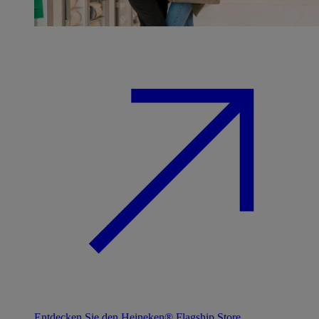
Entdecken Sie den Heineken® Flagship Store