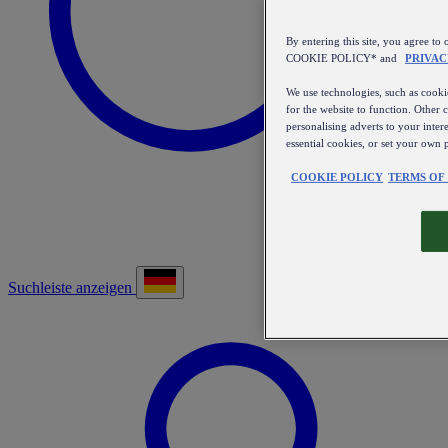
By entering this site, you agree
COOKIE POLICY* and
PRIVAC
We use technologies, such as cookie
for the website to function. Other 
personalising adverts to your inter
essential cookies, or set your own 
COOKIE POLICY
TERMS OF
Suchleiste anzeigen