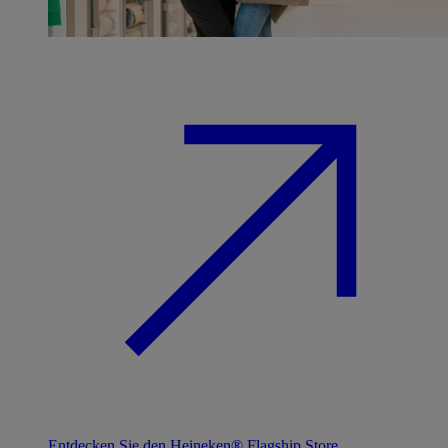
Entdecken Sie den Heineken® Flagship Store