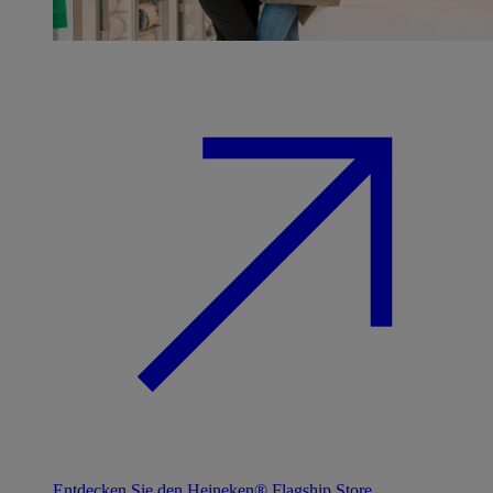
Entdecken Sie den Heineken® Flagship Store