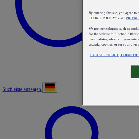
By entering this site, you agree
COOKIE POLICY* and
PRIVAC
We use technologies, such as cookie
for the website to function. Other 
personalising adverts to your inter
essential cookies, or set your own 
COOKIE POLICY
TERMS OF
Suchleiste anzeigen