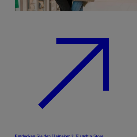
Entdecken Sie den Heineken® Flagship Store