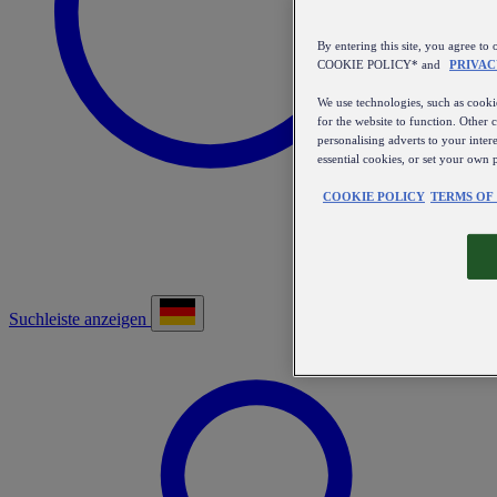
By entering this site, you agree
COOKIE POLICY* and
PRIVAC
We use technologies, such as cookie
for the website to function. Other 
personalising adverts to your inter
essential cookies, or set your own 
COOKIE POLICY
TERMS OF
Suchleiste anzeigen