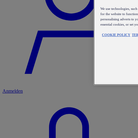
We use technologies, such 
for the website to functio
personalising adverts to y
essential cookies, or set 
COOKIE POLICY
TE
Anmelden