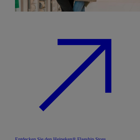
Entdecken Sie den Heineken® Flagship Store