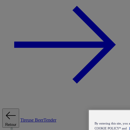
Tireuse
BeerTender
By entering this site, y
Retour
COOKIE POLICY* and