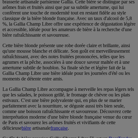
brasserie artisanale parisienne Gallia. Cette bière se distingue par ses
arômes frais et fruités ainsi que par sa subtile amertume, qui lui
confèrent une touche de modernité tout en restant fidèle au style
classique de la bière blonde française. Avec un taux d'alcool de 5,8
%, la Gallia Champ Libre offre une expérience de dégustation légère
et accessible, idéale pour les amateurs de bière à la recherche d'une
bière rafraîchissante et savoureuse.
Cette bière blonde présente une robe dorée claire et brillante, ainsi
qu'une mousse blanche et délicate. Son goût est merveilleusement
rafraîchissant, avec des notes fruitées prononcées, telles que les
agrumes et la pêche, associées à une douce saveur maltée et à une
amertume subtile de houblon. Sa finale sèche et légère fait de la
Gallia Champ Libre une bière idéale pour les journées d'été ou les
moments de détente entre amis.
La Gallia Champ Libre accompagne à merveille les repas légers tels
que les salades, le poisson grillé, le fromage de chèvre ou les plats
estivaux. C'est une bière polyvalente qui, en plus de se marier
parfaitement avec la nourriture, se déguste aussi très bien seule,
comme une boisson rafraîchissante et savoureuse. Découvrez cette
interprétation moderne d'une bière blonde française venue du cœur
de Paris et savourez les arômes fruités et vivifiants de cette
délicieuse
bière
artisanale
française
.