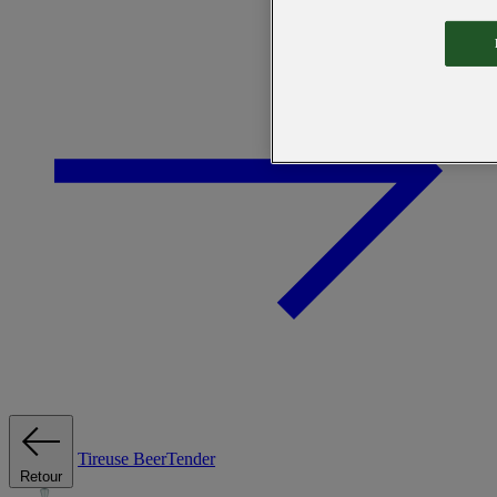
Tireuse
BeerTender
Retour