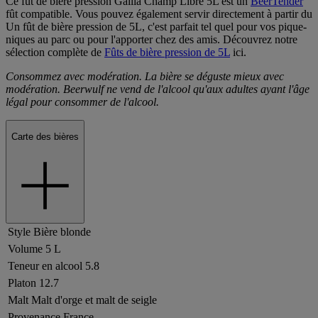
Ce fût de bière pression Gallia Champ Libre 5L est un
BeerTender
fût compatible. Vous pouvez également servir directement à partir du
Un fût de bière pression de 5L, c'est parfait tel quel pour vos pique-
niques au parc ou pour l'apporter chez des amis. Découvrez notre
sélection complète de
Fûts de bière pression de 5L
ici.
Consommez avec modération. La bière se déguste mieux avec
modération. Beerwulf ne vend de l'alcool qu'aux adultes ayant l'âge
légal pour consommer de l'alcool.
Carte des bières
Style
Bière blonde
Volume
5 L
Teneur en alcool
5.8
Platon
12.7
Malt
Malt d'orge et malt de seigle
Provenance
France