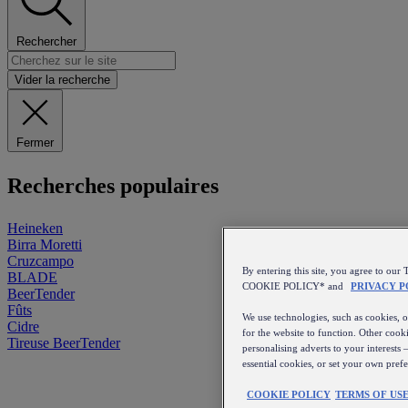
Rechercher
Vider la recherche
Fermer
Recherches populaires
Heineken
Birra Moretti
Cruzcampo
By entering this site, you agree to 
BLADE
COOKIE POLICY* and
PRIVACY P
BeerTender
Fûts
We use technologies, such as cookies, on
Cidre
for the website to function. Other cooki
Tireuse
BeerTender
personalising adverts to your interests 
essential cookies, or set your own pref
COOKIE POLICY
TERMS OF US