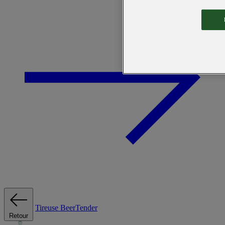
Tireuse
BeerTender
Retour