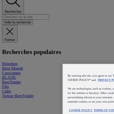
Rechercher
Vider la recherche
Fermer
Recherches populaires
Heineken
Birra Moretti
Cruzcampo
By entering this site, you agree to 
BLADE
COOKIE POLICY* and
PRIVACY P
BeerTender
Fûts
We use technologies, such as cookies, on
Cidre
for the website to function. Other cooki
Tireuse
BeerTender
personalising adverts to your interests 
essential cookies, or set your own pref
COOKIE POLICY
TERMS OF US