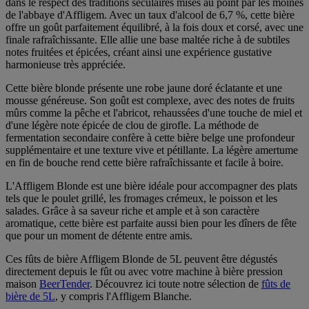
dans le respect des traditions séculaires mises au point par les moines
de l'abbaye d'Affligem. Avec un taux d'alcool de 6,7 %, cette bière
offre un goût parfaitement équilibré, à la fois doux et corsé, avec une
finale rafraîchissante. Elle allie une base maltée riche à de subtiles
notes fruitées et épicées, créant ainsi une expérience gustative
harmonieuse très appréciée.
Cette bière blonde présente une robe jaune doré éclatante et une
mousse généreuse. Son goût est complexe, avec des notes de fruits
mûrs comme la pêche et l'abricot, rehaussées d'une touche de miel et
d'une légère note épicée de clou de girofle. La méthode de
fermentation secondaire confère à cette bière belge une profondeur
supplémentaire et une texture vive et pétillante. La légère amertume
en fin de bouche rend cette bière rafraîchissante et facile à boire.
L'Affligem Blonde est une bière idéale pour accompagner des plats
tels que le poulet grillé, les fromages crémeux, le poisson et les
salades. Grâce à sa saveur riche et ample et à son caractère
aromatique, cette bière est parfaite aussi bien pour les dîners de fête
que pour un moment de détente entre amis.
Ces fûts de bière Affligem Blonde de 5L peuvent être dégustés
directement depuis le fût ou avec votre machine à bière pression
maison
BeerTender
. Découvrez ici toute notre sélection de
fûts de
bière de 5L
, y compris l'Affligem Blanche.