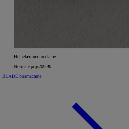
Heineken-neonreclame
Normale prijs
209,90
BLADE biermachine