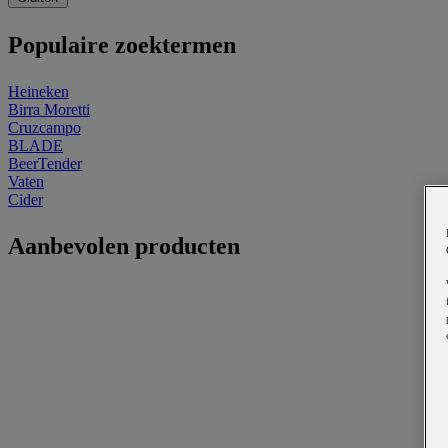
Populaire zoektermen
Heineken
Birra Moretti
Cruzcampo
BLADE
BeerTender
Vaten
Cider
Aanbevolen producten