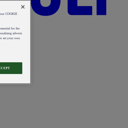
od our COOKIE
ssential for the
onalising adverts
 or set your own
CCEPT