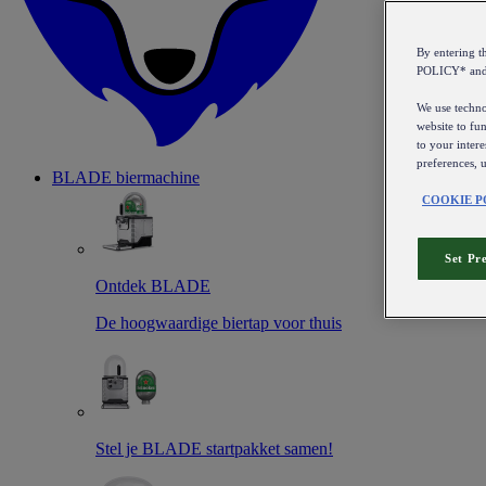
By entering 
POLICY* an
We use technol
website to fun
to your intere
preferences, 
BLADE biermachine
COOKIE P
Set Pr
Ontdek BLADE
De hoogwaardige biertap voor thuis
Stel je BLADE startpakket samen!