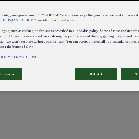
this site, you agree to our TERMS OF USE* and acknowledge that you have read and understo
d
PRIVACY POLICY
. *See additional links below.
ogies, such as cookies, on this site as described in our cookie policy. Some of these cookies are e
ction. Other cookies are used for analysing the performance of the site, gaining insights and pers
sts – we won’t set these without your consent. You can accept or reject all non-essential cookies,
using the buttons below.
OLICY
TERMS OF USE
eferences
REJECT
A