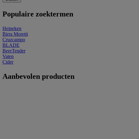
Populaire zoektermen
Heineken
Birra Moretti
Cruzcampo
BLADE
BeerTender
Vaten
Cider
Aanbevolen producten