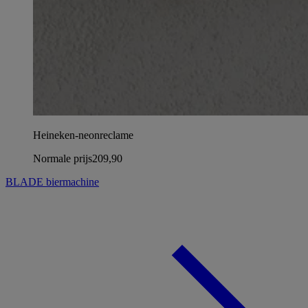
Heineken-neonreclame
Normale prijs
209,90
BLADE biermachine