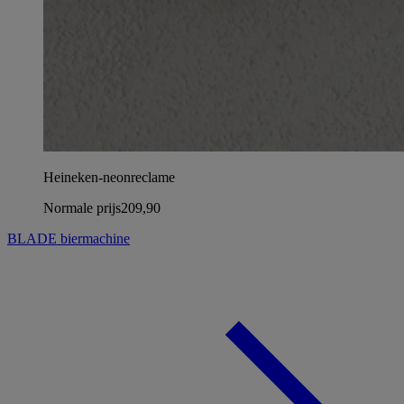
Heineken-neonreclame
Normale prijs
209,90
BLADE biermachine