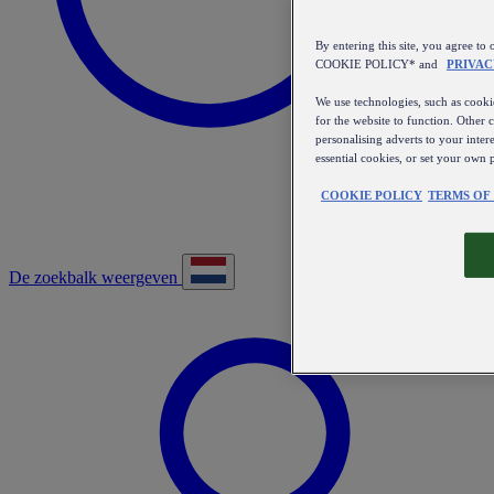
By entering this site, you agree
COOKIE POLICY* and
PRIVAC
We use technologies, such as cookie
for the website to function. Other 
personalising adverts to your inter
essential cookies, or set your own 
COOKIE POLICY
TERMS OF
De zoekbalk weergeven