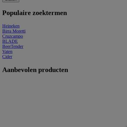
Populaire zoektermen
Heineken
Birra Moretti
Cruzcampo
BLADE
BeerTender
Vaten
Cider
Aanbevolen producten