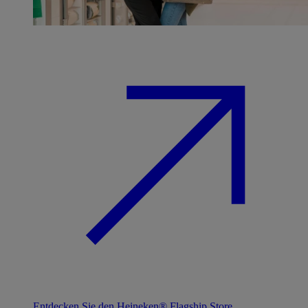
Entdecken Sie den Heineken® Flagship Store