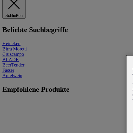
Schließen
Beliebte Suchbegriffe
Heineken
Birra Moretti
Cruzcampo
BLADE
BeerTender
Fässer
Apfelwein
Empfohlene Produkte