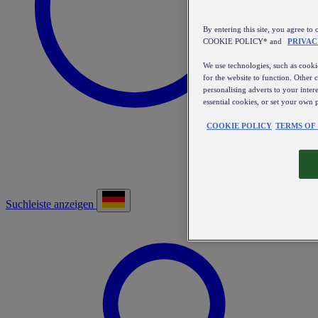
By entering this site, you agree
COOKIE POLICY* and
PRIVAC
We use technologies, such as cookie
for the website to function. Other 
personalising adverts to your inter
essential cookies, or set your own 
COOKIE POLICY
TERMS OF
Suchleiste anzeigen