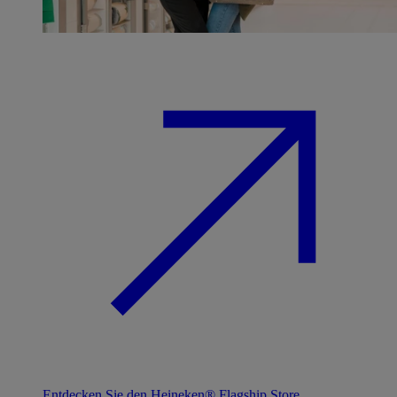
Entdecken Sie den Heineken® Flagship Store