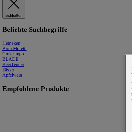
Schließen
Beliebte Suchbegriffe
Heineken
Birra Moretti
Cruzcampo
BLADE
BeerTender
Fässer
Apfelwein
Empfohlene Produkte