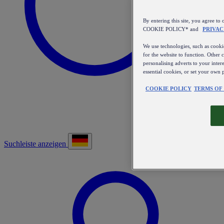
By entering this site, you agree
COOKIE POLICY* and
PRIVAC
We use technologies, such as cookie
for the website to function. Other 
personalising adverts to your inter
essential cookies, or set your own 
COOKIE POLICY
TERMS OF
Suchleiste anzeigen