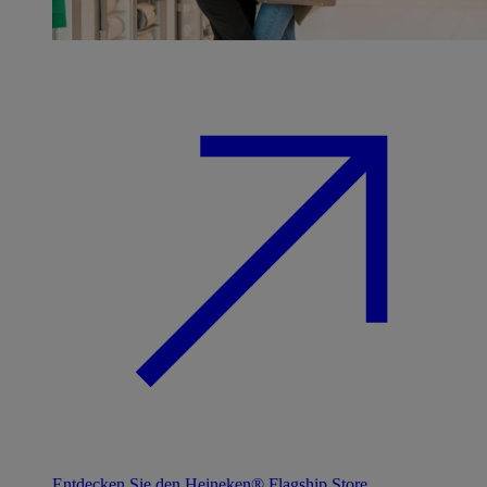
Entdecken Sie den Heineken® Flagship Store