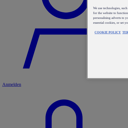
We use technologies, such 
for the website to functio
personalising adverts to y
essential cookies, or set 
COOKIE POLICY
TE
Anmelden