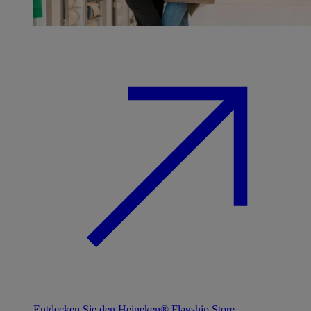
Entdecken Sie den Heineken® Flagship Store