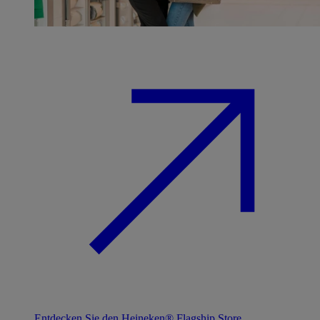
Entdecken Sie den Heineken® Flagship Store