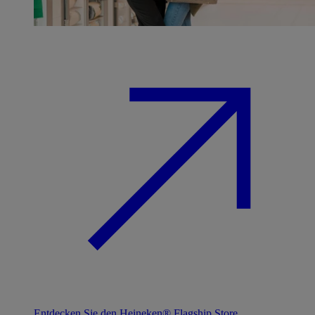
Entdecken Sie den Heineken® Flagship Store