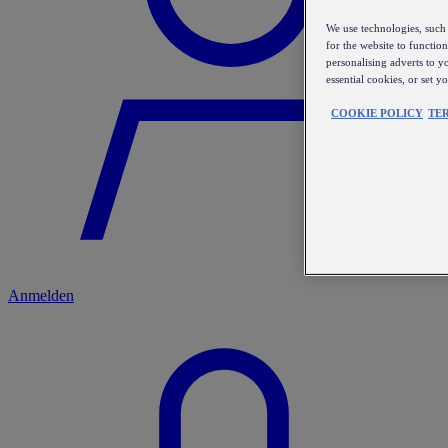
We use technologies, such 
for the website to functio
personalising adverts to y
essential cookies, or set 
COOKIE POLICY
TE
Anmelden