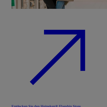
Entdecken Sie den Heineken® Flagship Store