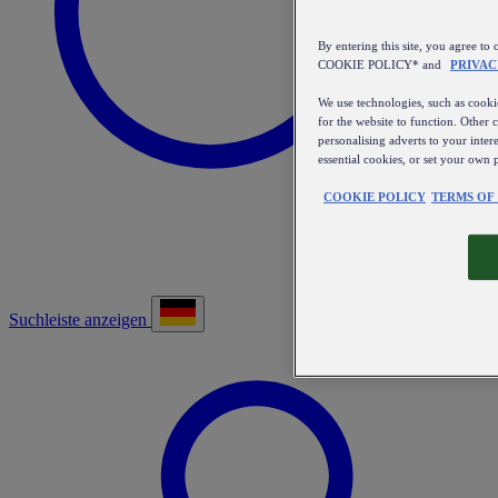
By entering this site, you agree
COOKIE POLICY* and
PRIVAC
We use technologies, such as cookie
for the website to function. Other 
personalising adverts to your inter
essential cookies, or set your own 
COOKIE POLICY
TERMS OF
Suchleiste anzeigen