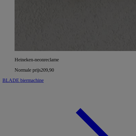
Heineken-neonreclame
Normale prijs
209,90
BLADE biermachine