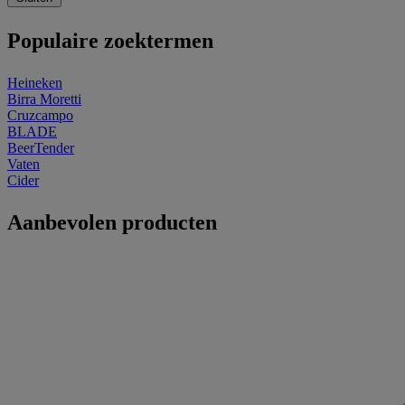
Populaire zoektermen
Heineken
Birra Moretti
Cruzcampo
BLADE
BeerTender
Vaten
Cider
Aanbevolen producten