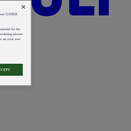
od our COOKIE
ssential for the
onalising adverts
 or set your own
CCEPT