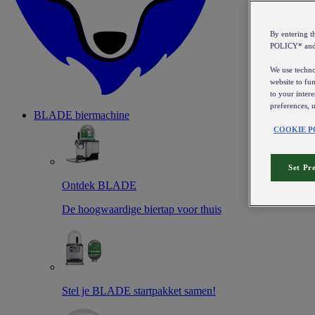
By entering 
POLICY* an
We use technol
website to fun
to your intere
preferences, 
BLADE biermachine
COOKIE P
Set Pr
Ontdek BLADE
De hoogwaardige biertap voor thuis
Stel je BLADE startpakket samen!