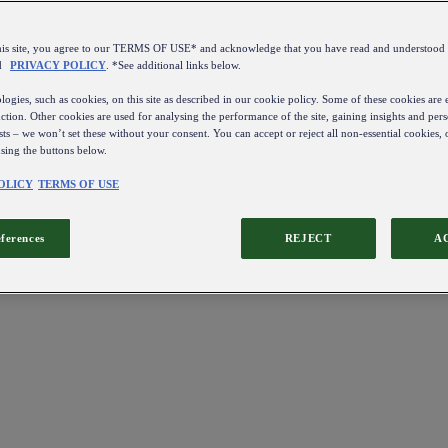
this site, you agree to our TERMS OF USE* and acknowledge that you have read and understo
d
PRIVACY POLICY
. *See additional links below.
ogies, such as cookies, on this site as described in our cookie policy. Some of these cookies are e
ction. Other cookies are used for analysing the performance of the site, gaining insights and pers
sts – we won’t set these without your consent. You can accept or reject all non-essential cookies,
using the buttons below.
OLICY
TERMS OF USE
eferences
REJECT
A