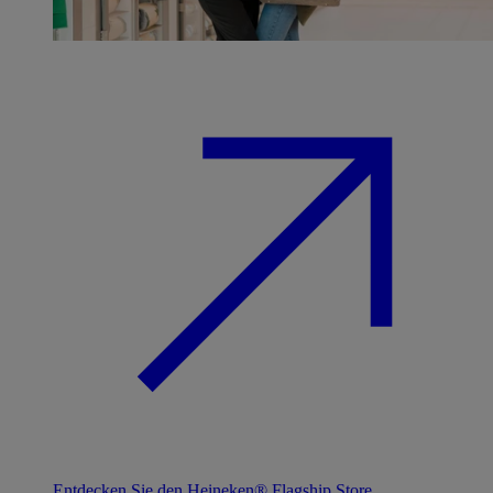
Entdecken Sie den Heineken® Flagship Store