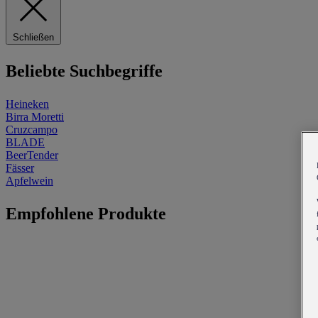
Schließen
Beliebte Suchbegriffe
Heineken
Birra Moretti
Cruzcampo
BLADE
BeerTender
Fässer
Apfelwein
Empfohlene Produkte