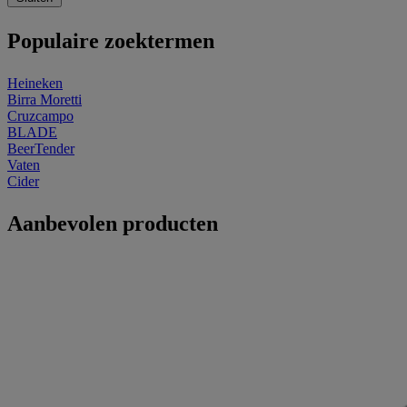
Populaire zoektermen
Heineken
Birra Moretti
Cruzcampo
BLADE
BeerTender
Vaten
Cider
Aanbevolen producten