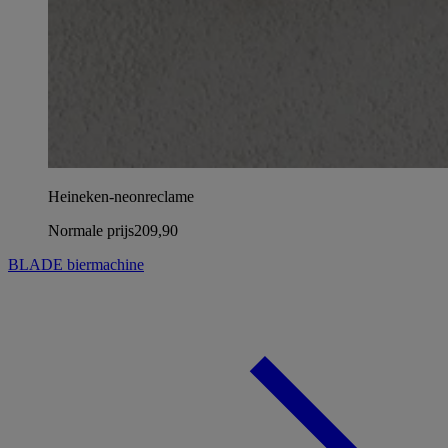
Heineken-neonreclame
Normale prijs
209,90
BLADE biermachine