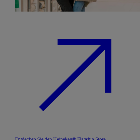
Entdecken Sie den Heineken® Flagship Store